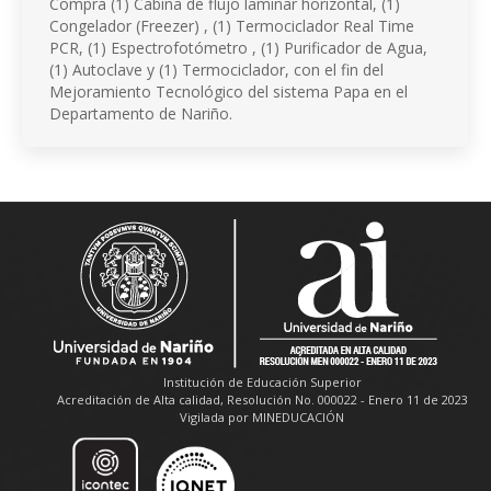
Compra (1) Cabina de flujo laminar horizontal, (1)
Congelador (Freezer) , (1) Termociclador Real Time
PCR, (1) Espectrofotómetro , (1) Purificador de Agua,
(1) Autoclave y (1) Termociclador, con el fin del
Mejoramiento Tecnológico del sistema Papa en el
Departamento de Nariño.
Institución de Educación Superior
Acreditación de Alta calidad, Resolución No. 000022 - Enero 11 de 2023
Vigilada por MINEDUCACIÓN