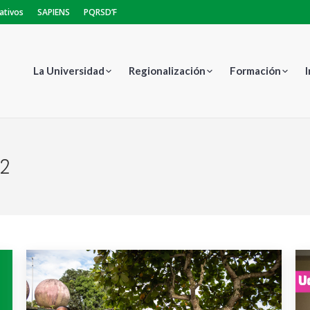
ativos
SAPIENS
PQRSD’F
La Universidad
Regionalización
Formación
22
E