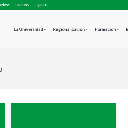
ativos
SAPIENS
PQRSD’F
La Universidad
Regionalización
Formación
5
Es