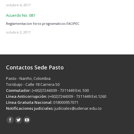
octubre 4, 2017
Acuerdo No. 081
Reglamentacion foros programaticos FACIPEC
octubre 2, 2017
Contactos Sede Pasto
Pasto - Nariño, Colombia
Torobajo - Calle 18 Carrera 50
Conmutador:
(+602)7244309 - 7311449 Ext. 500
Línea Anticorrupción:
(+602)7244309 - 7311449 Ext.1260
Línea Gratuita Nacional:
018000957071
Notificaciones judiciales:
judiciales@udenar.edu.co
Encuéntranos en: