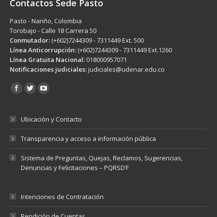
Contactos Sede Pasto
Pasto - Nariño, Colombia
Torobajo - Calle 18 Carrera 50
Conmutador:
(+602)7244309 - 7311449 Ext. 500
Línea Anticorrupción:
(+602)7244309 - 7311449 Ext.1260
Línea Gratuita Nacional:
018000957071
Notificaciones judiciales:
judiciales@udenar.edu.co
Encuéntranos en:
Ubicación y Contacto
Transparencia y acceso a información pública
Sistema de Preguntas, Quejas, Reclamos, Sugerencias,
Denuncias y Felicitaciones – PQRSD’F
Intenciones de Contratación
Rendición de Cuentas