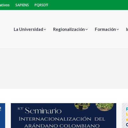
ativos
SAPIENS
PQRSD’F
La Universidad
Regionalización
Formación
Estás aquí: