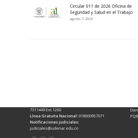
Circular 011 de 2026 Oficina de
Seguridad y Salud en el Trabajo
agosto 7, 2026
Contactos Sede Pasto
Ubic
Pasto - Nariño, Colombia
Tra
Torobajo - Calle 18 Carrera 50
info
Conmutador:
(+602)7244309 - 7311449
Ext. 500
Sis
Línea Anticorrupción:
(+602)7244309 -
Rec
7311449 Ext.1260
Denu
Línea Gratuita Nacional:
018000957071
PQR
Notificaciones judiciales:
judiciales@udenar.edu.co