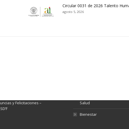
Circular 0031 de 2026 Talento Hu
agosto 5, 2026
ación y Contacto
Intenciones de Contratación
nsparencia y acceso a
Rendición de Cuentas
rmación pública
Gestión de Calidad
tema de Preguntas, Quejas,
lamos, Sugerencias,
Fondo de Seguridad Social 
ncias y Felicitaciones –
Salud
SD’F
Bienestar