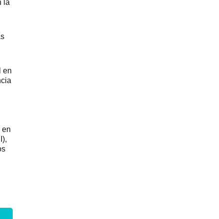
 la
as
l en
ncia
 en
),
os