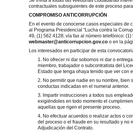
Se invita a todas las veedurías ciudadanas intere
contractuales subsiguientes de este proceso para 
COMPROMISO ANTICORRUPCIÓN
En el evento de conocerse casos especiales de co
al Programa Presidencial “Lucha contra la Corrupc
49, (1) 562 4128; vía fax al número telefónico: (1)
webmaster@anticorrupcion.gov.co
o en la pá
Los interesados en participar de esta convocator
1. No ofrecer ni dar sobornos ni dar o entreg
miembro, trabajador o subcontratista del Lice
Estado que tenga ohaya tenido que ver con e
2. No permitir que nadie en su nombre, bien 
conductas indicadas en el numeral anterior.
3. Impartir instrucciones a todos sus emplead
exigiéndoles en todo momento el cumplimien
aquellas que rigen el presente proceso.
4. No efectuar acuerdos o realizar actos o c
del proceso o el fraude en su resultado y no 
Adjudicación del Contrato.