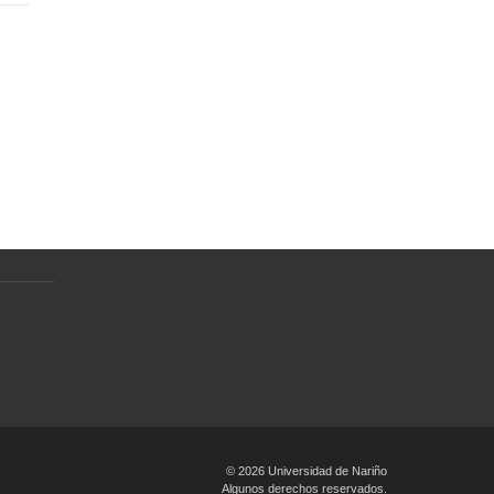
Normativa
Preguntas Frecuentes
Política de tratamiento de datos
personales
en
© 2026 Universidad de Nariño
Algunos derechos reservados.