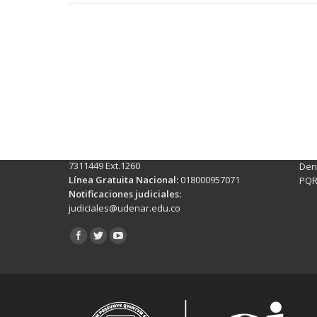
Contactos Sede Pasto
Ubic
Pasto - Nariño, Colombia
Tra
Torobajo - Calle 18 Carrera 50
info
Conmutador:
(+602)7244309 - 7311449
Ext. 500
Sis
Línea Anticorrupción:
(+602)7244309 -
Rec
7311449 Ext.1260
Denu
Línea Gratuita Nacional:
018000957071
PQR
Notificaciones judiciales:
judiciales@udenar.edu.co
Encuéntranos en: