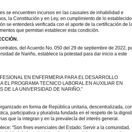
nes se encuentren incursos en las causales de inhabilidad e
nos, la Constitución y en Ley, en cumplimiento de lo establecido
ón se entenderá verificada con el aporte de la certificación de l
mentos que permitan establecer esta condición.
ECCIÓN.
contratos, del Acuerdo No. 050 del 29 de septiembre de 2022, po
rsidad de Nariño, establece la potestad para dar inicio a este
ROFESIONAL EN ENFERMERIA PARA EL DESARROLLO
A EL PROGRAMA TECNICO LABORAL EN AUXILIAR EN
S DE LA UNIVERSIDAD DE NARIÑO.”
ganizado en forma de República unitaria, descentralizada, co
ica, participativa y pluralista fundada en el respeto de la digni
nas que la integran y en la prevalecía del interés general.
ablece: “Son fines esenciales del Estado: Servir a la comunidad,