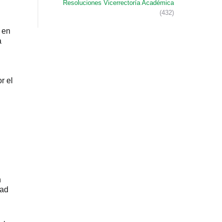
Resoluciones Vicerrectoría Académica
(432)
 en
a
r el
n
dad