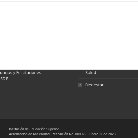
ación y Contacto
Intenciones de Contratación
nsparencia y acceso a
Rendición de Cuentas
rmación pública
Gestión de Calidad
tema de Preguntas, Quejas,
lamos, Sugerencias,
Fondo de Seguridad Social 
ncias y Felicitaciones –
Salud
SD’F
Bienestar
Institución de Educación Superior
Acreditación de Alta calidad, Resolución No. 000022 - Enero 11 de 2023