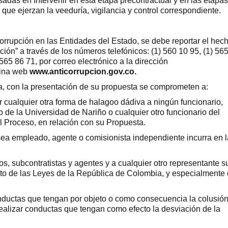
sadas en Intervenir en esta etapa precontractual y en las etapas
que ejerzan la veeduría, vigilancia y control correspondiente.
rrupción en las Entidades del Estado, se debe reportar el hec
ión” a través de los números telefónicos: (1) 560 10 95, (1) 56
 565 86 71, por correo electrónico a la dirección
gina web
www.anticorrupcion.gov.co.
ia, con la presentación de su propuesta se comprometen a:
ar cualquier otra forma de halagoo dádiva a ningún funcionario,
o de la Universidad de Nariño o cualquier otro funcionario del
l Proceso, en relación con su Propuesta.
sea empleado, agente o comisionista independiente incurra en 
os, subcontratistas y agentes y a cualquier otro representante s
to de las Leyes de la República de Colombia, y especialmente
onductas que tengan por objeto o como consecuencia la colusió
realizar conductas que tengan como efecto la desviación de la