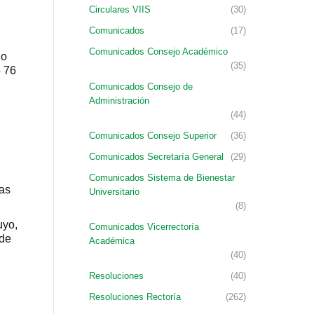
Circulares VIIS
(30)
Comunicados
(17)
Comunicados Consejo Académico
ho
(35)
5 76
Comunicados Consejo de
Administración
(44)
Comunicados Consejo Superior
(36)
Comunicados Secretaría General
(29)
Comunicados Sistema de Bienestar
las
Universitario
(8)
uyo,
Comunicados Vicerrectoría
 de
Académica
(40)
n
Resoluciones
(40)
Resoluciones Rectoría
(262)