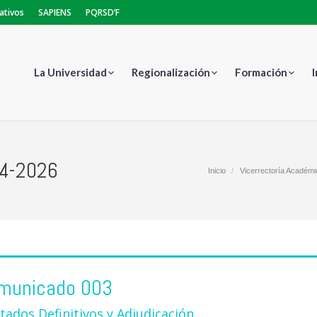
ativos
SAPIENS
PQRSD’F
La Universidad
Regionalización
Formación
04-2026
Estás aquí:
Inicio
Vicerrectoría Académi
municado 003
tados Definitivos y Adjudicación