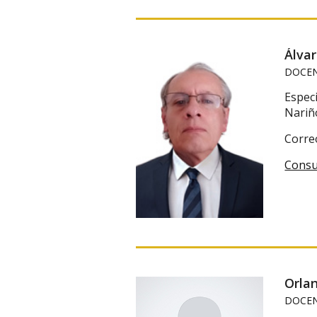
Álva
DOCEN
Especi
Nariñ
Corre
Consu
Orla
DOCEN