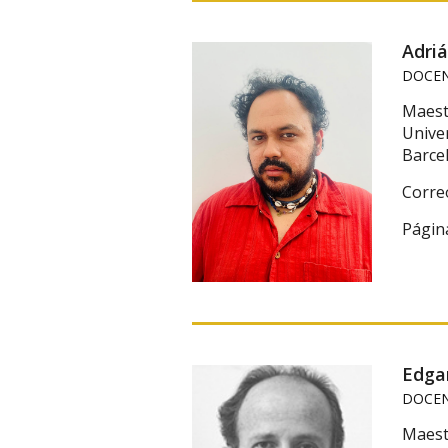
Adri
DOCEN
Maestr
Univer
Barce
Corre
Págin
Edga
DOCEN
Maestr