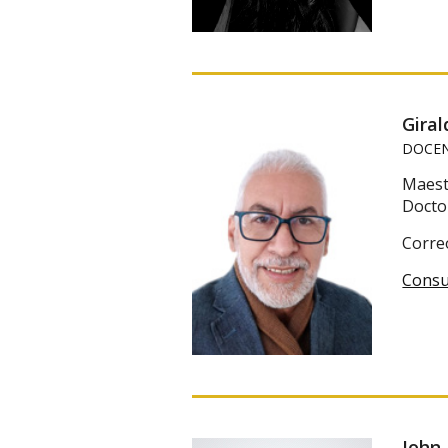
Gira
DOCEN
Maestr
Docto
Corre
Consu
John