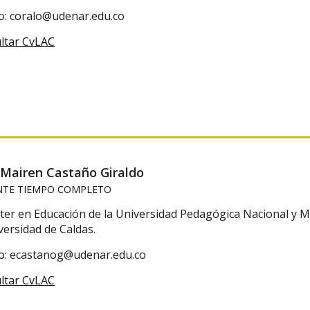
o: coralo@udenar.edu.co
ltar CvLAC
 Mairen Castaño Giraldo
TE TIEMPO COMPLETO
ter en Educación de la Universidad Pedagógica Nacional y Ma
versidad de Caldas.
o: ecastanog@udenar.edu.co
ltar CvLAC