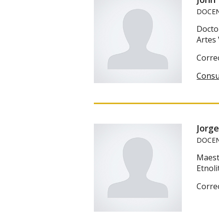
DOCEN
Doctor
Artes 
Corre
Consu
Jorg
DOCEN
Maestr
Etnoli
Corre