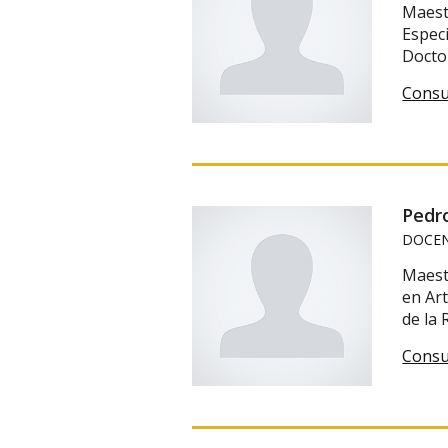
Maestr
Espec
Doctor
Consu
Pedr
DOCEN
Maest
en Ar
de la
Consu