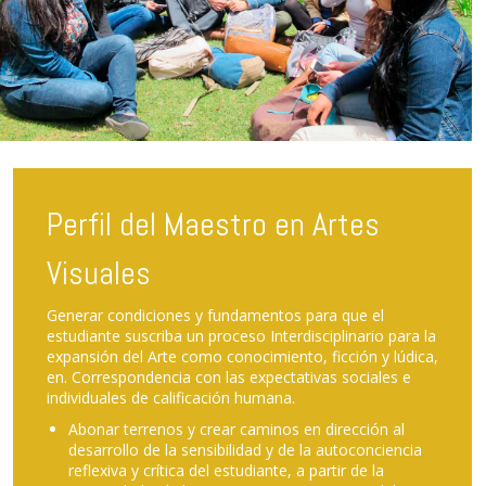
tes
Perfil Ocupacional
Producir procesos y objetos de significación
artístico– cultural en relación con el Medio social
Desarrollar procesos de Experimentación e
ue el
Investigación en las áreas del Arte, de la Estética 
nario para la
Cultura, con pertinencia social y pertenencia cultu
ión y lúdica,
Concebir, diseñar y gestionar proyectos culturale
ociales e
Desempeñarse como asesor o consultor en los
procesos individuales colectivos o regionales de
cción al
desarrollo artístico, estético y cultural.
oconciencia
 de la