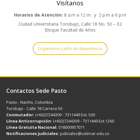
Visítanos
Horarios de Atención:
8 a.m a 12 m. y 2 p.m a 6 p.m
Ciudad Universitaria Torobajo, Calle 18 No. 50 – 02
Bloque Facultad de Artes
Organismos y Jefes de dependencia
Contactos Sede Pasto
Pasto - Nariño, Colombia
Torobajo - Calle 18 Carrera 50
Conmutador:
(+602)7244309 - 7311449 Ext. 500
Línea Anticorrupción:
(+602)7244309 - 7311449 Ext.1260
Línea Gratuita Nacional:
018000957071
Notificaciones judiciales:
judiciales@udenar.edu.co