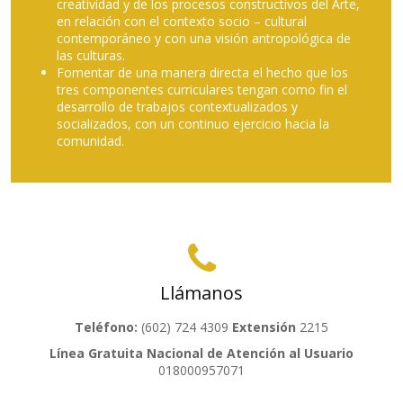
os del Arte,
ral
ológica de
ho que los
omo fin el
 y
acia la
Llámanos
Teléfono:
(602) 724 4309
Extensión
2215
Línea Gratuita Nacional de Atención al Usuario
018000957071