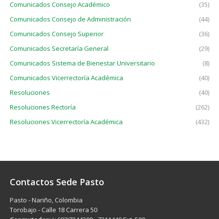
Comunicados Consejo Académico
(35)
Comunicados Consejo de Administración
(44)
Comunicados Consejo Superior
(36)
Comunicados Secretaría General
(29)
Comunicados Sistema de Bienestar Universitario
(8)
Comunicados Vicerrectoría Académica
(40)
Resoluciones
(40)
Resoluciones Rectoría
(262)
Resoluciones Vicerrectoría Académica
(432)
Contactos Sede Pasto
Pasto - Nariño, Colombia
Torobajo - Calle 18 Carrera 50