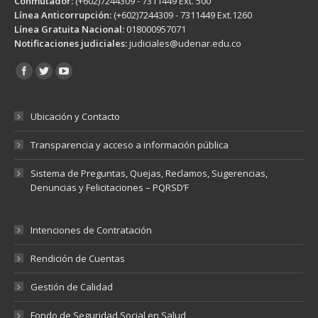
Conmutador:
(+602)7244309 - 7311449 Ext. 500
Línea Anticorrupción:
(+602)7244309 - 7311449 Ext.1260
Línea Gratuita Nacional:
018000957071
Notificaciones judiciales:
judiciales@udenar.edu.co
Encuéntranos en:
Ubicación y Contacto
Transparencia y acceso a información pública
Sistema de Preguntas, Quejas, Reclamos, Sugerencias,
Denuncias y Felicitaciones – PQRSD’F
Intenciones de Contratación
Rendición de Cuentas
Gestión de Calidad
Fondo de Seguridad Social en Salud