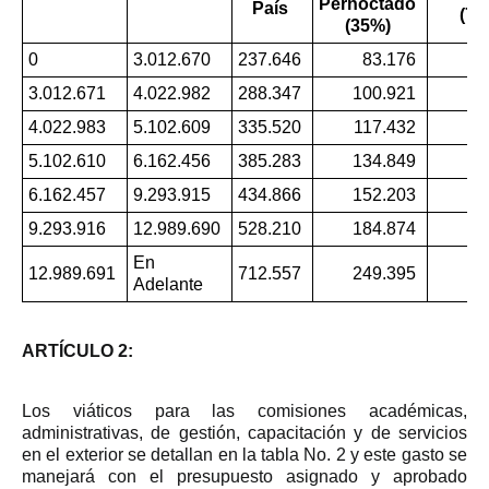
Pernoctado
País
(70
(35%)
0
3.012.670
237.646
83.176
16
3.012.671
4.022.982
288.347
100.921
20
4.022.983
5.102.609
335.520
117.432
23
5.102.610
6.162.456
385.283
134.849
26
6.162.457
9.293.915
434.866
152.203
30
9.293.916
12.989.690
528.210
184.874
36
En
12.989.691
712.557
249.395
49
Adelante
ARTÍCULO 2:
Los viáticos para las comisiones académicas,
administrativas, de gestión, capacitación y de servicios
en el exterior se detallan en la tabla No. 2 y este gasto se
manejará con el presupuesto asignado y aprobado