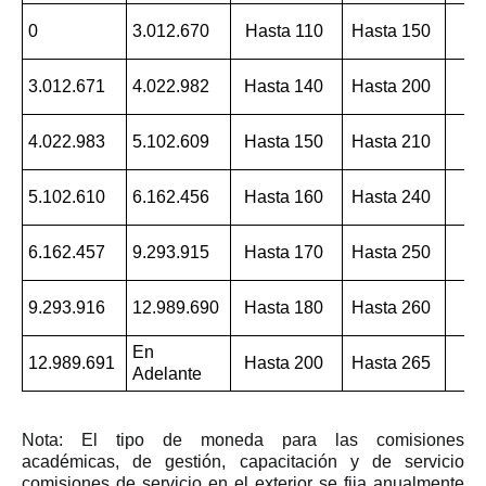
Ha
0
3.012.670
Hasta 110
Hasta 150
2
Ha
3.012.671
4.022.982
Hasta 140
Hasta 200
3
Ha
4.022.983
5.102.609
Hasta 150
Hasta 210
3
Ha
5.102.610
6.162.456
Hasta 160
Hasta 240
3
Ha
6.162.457
9.293.915
Hasta 170
Hasta 250
3
Ha
9.293.916
12.989.690
Hasta 180
Hasta 260
3
En
Ha
12.989.691
Hasta 200
Hasta 265
Adelante
3
Nota: El tipo de moneda para las comisiones
académicas, de gestión, capacitación y de servicio
comisiones de servicio en el exterior se fija anualmente