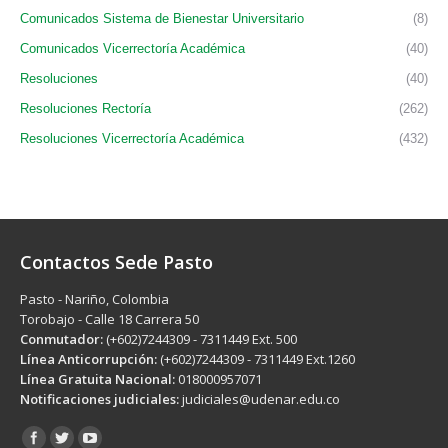
Comunicados Sistema de Bienestar Universitario
(8)
Comunicados Vicerrectoría Académica
(40)
Resoluciones
(40)
Resoluciones Rectoría
(262)
Resoluciones Vicerrectoría Académica
(432)
Contactos Sede Pasto
Pasto - Nariño, Colombia
Torobajo - Calle 18 Carrera 50
Conmutador:
(+602)7244309 - 7311449 Ext. 500
Línea Anticorrupción:
(+602)7244309 - 7311449 Ext.1260
Línea Gratuita Nacional:
018000957071
Notificaciones judiciales:
judiciales@udenar.edu.co
Encuéntranos en: