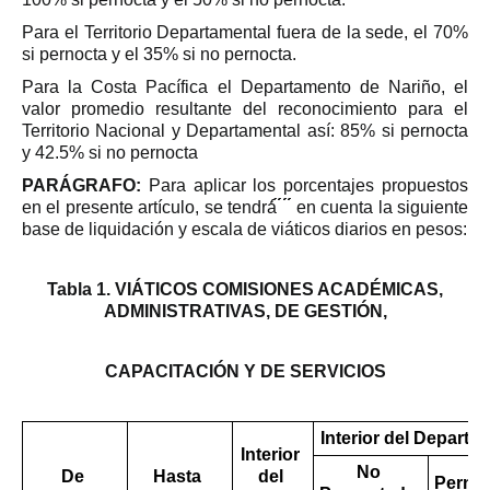
Para el Territorio Departamental fuera de la sede, el 70%
si pernocta y el 35% si no pernocta.
Para la Costa Pacífica el Departamento de Nariño, el
valor promedio resultante del reconocimiento para el
Territorio Nacional y Departamental así: 85% si pernocta
y 42.5% si no pernocta
PARÁGRAFO:
Para aplicar los porcentajes propuestos
en el presente artículo, se tendrá́́́́ ́́́́ ́́́́ ́́́́ en cuenta la siguiente
base de liquidación y escala de viáticos diarios en pesos:
Tabla 1. VIÁTICOS COMISIONES ACADÉMICAS,
ADMINISTRATIVAS, DE GESTIÓN,
CAPACITACIÓN Y DE SERVICIOS
Interior del Departa
Interior
No
De
Hasta
del
Perno