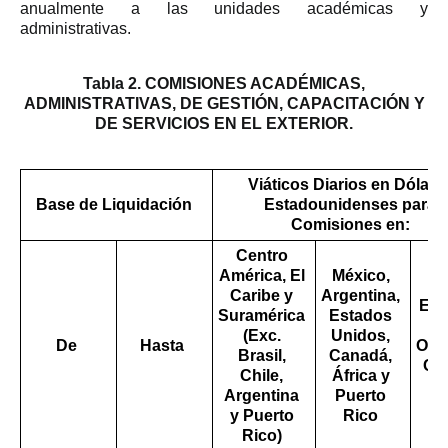
anualmente a las unidades académicas y
administrativas.
Tabla 2. COMISIONES ACADÉMICAS,
ADMINISTRATIVAS, DE GESTIÓN, CAPACITACIÓN Y
DE SERVICIOS EN EL EXTERIOR.
Viáticos Diarios en Dólare
Base de Liquidación
Estadounidenses para
Comisiones en:
Centro
América, El
México,
Caribe y
Argentina,
Eur
Suramérica
Estados
As
(Exc.
Unidos,
De
Hasta
Oce
Brasil,
Canadá,
Chi
Chile,
África y
Br
Argentina
Puerto
y Puerto
Rico
Rico)