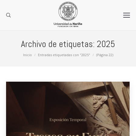
Archivo de etiquetas:
2025
Estás aquí:
Inicio
Entradas etiquetadas con "2025"
(Página 22)