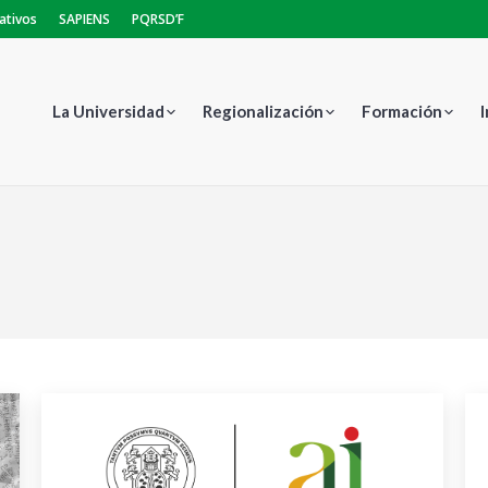
ativos
SAPIENS
PQRSD’F
La Universidad
Regionalización
Formación
Estás aquí: