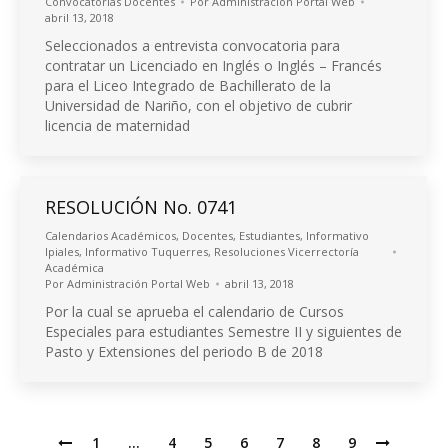
Convocatorias Docentes
Por
Administración Portal Web
abril 13, 2018
Seleccionados a entrevista convocatoria para
contratar un Licenciado en Inglés o Inglés – Francés
para el Liceo Integrado de Bachillerato de la
Universidad de Nariño, con el objetivo de cubrir
licencia de maternidad
RESOLUCIÓN No. 0741
Calendarios Académicos
,
Docentes
,
Estudiantes
,
Informativo
Ipiales
,
Informativo Tuquerres
,
Resoluciones Vicerrectoría
Académica
Por
Administración Portal Web
abril 13, 2018
Por la cual se aprueba el calendario de Cursos
Especiales para estudiantes Semestre II y siguientes de
Pasto y Extensiones del periodo B de 2018
1
…
4
5
6
7
8
9