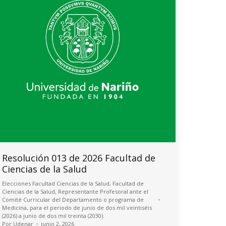
Resolución 013 de 2026 Facultad de
Ciencias de la Salud
Elecciones Facultad Ciencias de la Salud
,
Facultad de
Ciencias de la Salud
,
Representante Profesoral ante el
Comité Curricular del Departamento o programa de
Medicina, para el periodo de junio de dos mil veintiséis
(2026) a junio de dos mil treinta (2030).
Por
Udenar
junio 2, 2026