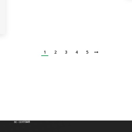
1
2
3
4
5
Institución de Educación Superior
Acreditación de Alta calidad, Resolución No. 000022 - Enero 11 de 2023
Vigilada por MINEDUCACIÓN