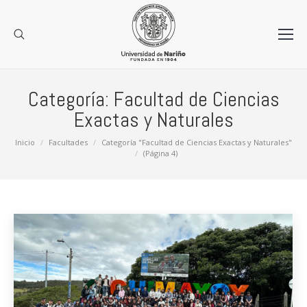
Categoría:
Facultad de Ciencias
Exactas y Naturales
Estás aquí:
Inicio
Facultades
Categoría "Facultad de Ciencias Exactas y Naturales"
(Página 4)