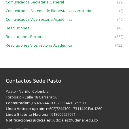
Comunicados Secretaría General
(29)
Comunicados Sistema de Bienestar Universitario
(8)
Comunicados Vicerrectoría Académica
(40)
Resoluciones
(40)
Resoluciones Rectoría
(262)
Resoluciones Vicerrectoría Académica
(432)
Contactos Sede Pasto
Pasto - Nariño, Colombia
Torobajo - Calle 18 Carrera 50
Conmutador:
(+602)7244309 - 7311449 Ext. 500
Línea Anticorrupción:
(+602)7244309 - 7311449 Ext.1260
Línea Gratuita Nacional:
018000957071
Notificaciones judiciales:
judiciales@udenar.edu.co