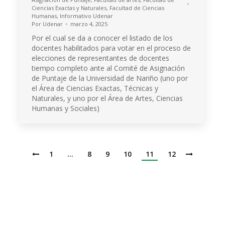
Ciencias Exactas y Naturales
,
Facultad de Ciencias
Humanas
,
Informativo Udenar
Por
Udenar
marzo 4, 2025
Por el cual se da a conocer el listado de los
docentes habilitados para votar en el proceso de
elecciones de representantes de docentes
tiempo completo ante al Comité de Asignación
de Puntaje de la Universidad de Nariño (uno por
el Área de Ciencias Exactas, Técnicas y
Naturales, y uno por el Área de Artes, Ciencias
Humanas y Sociales)
1
…
8
9
10
11
12
Institución de Educación Superior
Acreditación de Alta calidad, Resolución No. 000022 - Enero 11 de 2023
Vigilada por MINEDUCACIÓN