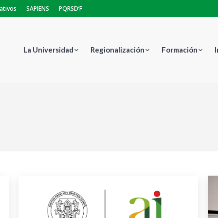
ativos
SAPIENS
PQRSD’F
La Universidad
Regionalización
Formación
Estás aquí: