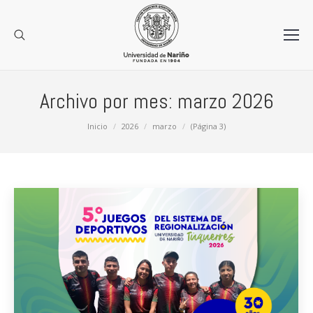
Archivo por mes:
marzo 2026
Estás aquí:
Inicio
2026
marzo
(Página 3)