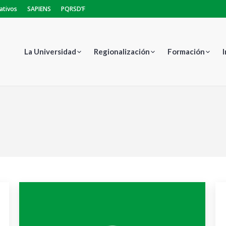
ativos
SAPIENS
PQRSD’F
La Universidad
Regionalización
Formación
Estás aquí: