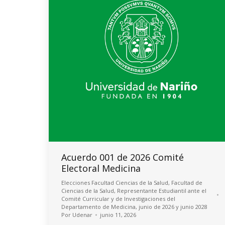
Acuerdo 001 de 2026 Comité
Electoral Medicina
Elecciones Facultad Ciencias de la Salud
,
Facultad de
Ciencias de la Salud
,
Representante Estudiantil ante el
Comité Curricular y de Investigaciones del
Departamento de Medicina, junio de 2026 y junio 2028
Por
Udenar
junio 11, 2026