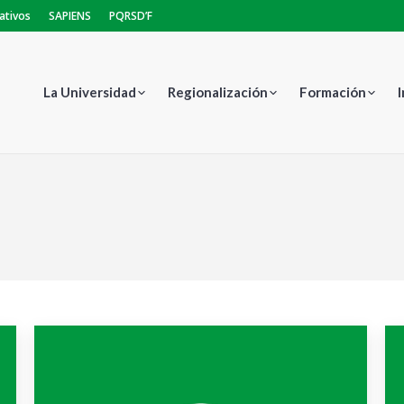
ativos
SAPIENS
PQRSD’F
La Universidad
Regionalización
Formación
Estás aquí: