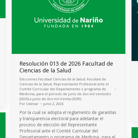
Resolución 013 de 2026 Facultad de
Ciencias de la Salud
Elecciones Facultad Ciencias de la Salud
,
Facultad de
Ciencias de la Salud
,
Representante Profesoral ante el
Comité Curricular del Departamento o programa de
Medicina, para el periodo de junio de dos mil veintiséis
(2026) a junio de dos mil treinta (2030).
Por
Udenar
junio 2, 2026
Por la cual se adopta el reglamento de garantías
y transparencia electoral para adelantar el
proceso de elección del Representante
Profesoral ante el Comité Curricular del
Departamento o programa de Medicina, para el