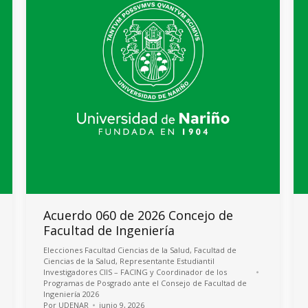
Acuerdo 060 de 2026 Concejo de
Facultad de Ingeniería
Elecciones Facultad Ciencias de la Salud
,
Facultad de
Ciencias de la Salud
,
Representante Estudiantil
Investigadores CIIS – FACING y Coordinador de los
Programas de Posgrado ante el Consejo de Facultad de
Ingeniería 2026
Por
UDENAR
junio 9, 2026