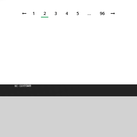
1
2
3
4
5
…
96
Institución de Educación Superior
Acreditación de Alta calidad, Resolución No. 000022 - Enero 11 de 2023
Vigilada por MINEDUCACIÓN