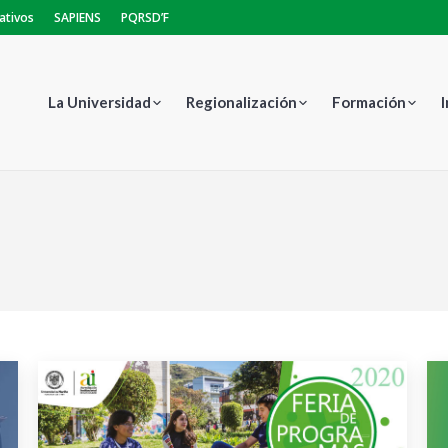
ativos
SAPIENS
PQRSD’F
La Universidad
Regionalización
Formación
Estás aquí: