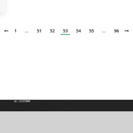
1
…
51
52
53
54
55
…
96
Institución de Educación Superior
Acreditación de Alta calidad, Resolución No. 000022 - Enero 11 de 2023
Vigilada por MINEDUCACIÓN