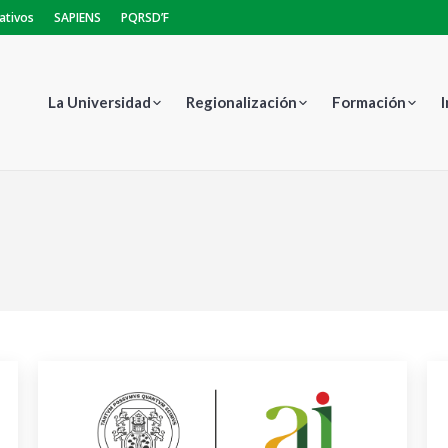
ativos
SAPIENS
PQRSD’F
La Universidad
Regionalización
Formación
Estás aquí: