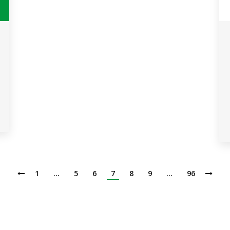
1
…
5
6
7
8
9
…
96
Institución de Educación Superior
Acreditación de Alta calidad, Resolución No. 000022 - Enero 11 de 2023