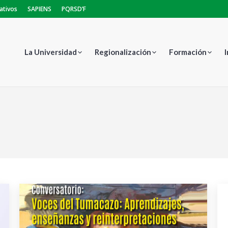
ativos
SAPIENS
PQRSD’F
La Universidad
Regionalización
Formación
Estás aquí: