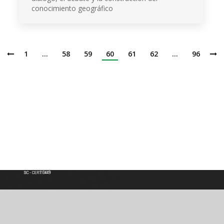
conocimiento geográfico
1
…
58
59
60
61
62
…
96
Institución de Educación Superior
Acreditación de Alta calidad, Resolución No. 000022 - Enero 11 de 2023
Vigilada por MINEDUCACIÓN