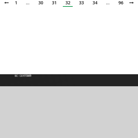
1
…
30
31
32
33
34
…
96
Institución de Educación Superior
Acreditación de Alta calidad, Resolución No. 000022 - Enero 11 de 2023
Vigilada por MINEDUCACIÓN