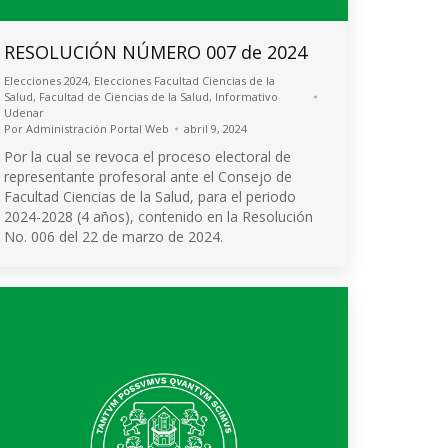
RESOLUCIÓN NÚMERO 007 de 2024
Elecciones 2024
,
Elecciones Facultad Ciencias de la
Salud
,
Facultad de Ciencias de la Salud
,
Informativo
Udenar
Por
Administración Portal Web
abril 9, 2024
Por la cual se revoca el proceso electoral de
representante profesoral ante el Consejo de
Facultad Ciencias de la Salud, para el periodo
2024-2028 (4 años), contenido en la Resolución
No. 006 del 22 de marzo de 2024.