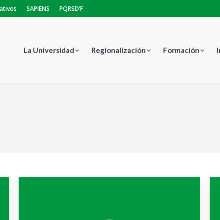
ativos
SAPIENS
PQRSD’F
La Universidad
Regionalización
Formación
Estás aquí: