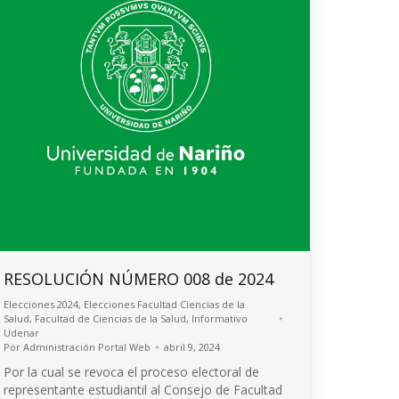
RESOLUCIÓN NÚMERO 008 de 2024
Elecciones 2024
,
Elecciones Facultad Ciencias de la
Salud
,
Facultad de Ciencias de la Salud
,
Informativo
Udenar
Por
Administración Portal Web
abril 9, 2024
Por la cual se revoca el proceso electoral de
representante estudiantil al Consejo de Facultad