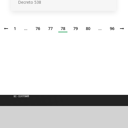
Decreto 538
1
…
76
77
78
79
80
…
96
Institución de Educación Superior
Acreditación de Alta calidad, Resolución No. 000022 - Enero 11 de 2023
Vigilada por MINEDUCACIÓN