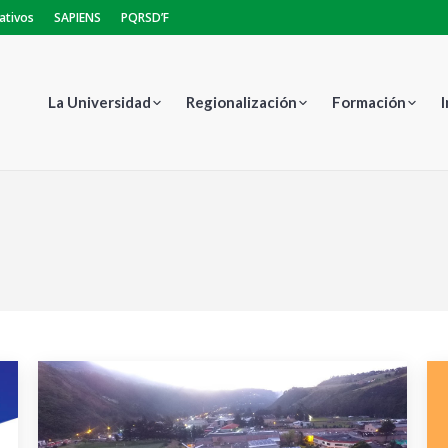
ativos
SAPIENS
PQRSD’F
La Universidad
Regionalización
Formación
Estás aquí: