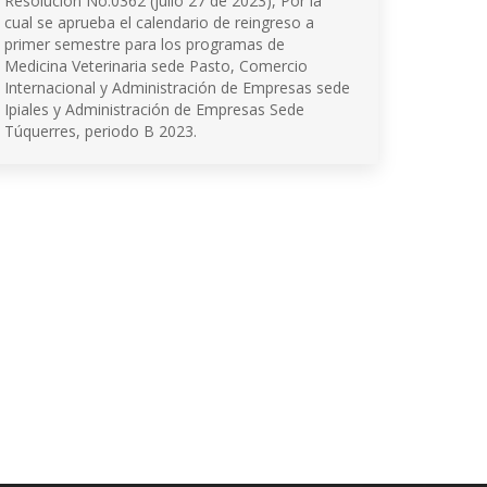
Resolución No.0362 (julio 27 de 2023), Por la
cual se aprueba el calendario de reingreso a
primer semestre para los programas de
Medicina Veterinaria sede Pasto, Comercio
Internacional y Administración de Empresas sede
Ipiales y Administración de Empresas Sede
Túquerres, periodo B 2023.
© 2026 Universidad de Nariño
Algunos derechos reservados.
Contacto página web:
Cr. 33 No. 5 - 121 Las Acacias
Bloque 5, Piso 5, Oficina 501
PQRSD'F