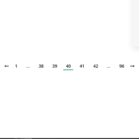
1
…
38
39
40
41
42
…
96
Institución de Educación Superior
Acreditación de Alta calidad, Resolución No. 000022 - Enero 11 de 2023
Vigilada por MINEDUCACIÓN