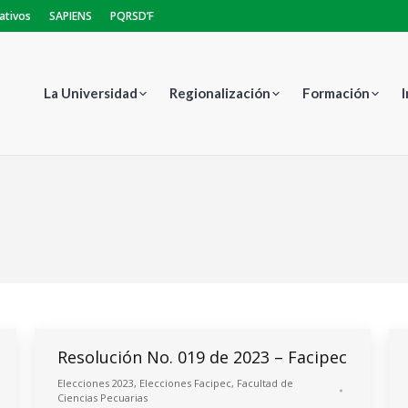
ativos
SAPIENS
PQRSD’F
La Universidad
Regionalización
Formación
Estás aquí:
Resolución No. 019 de 2023 – Facipec
Elecciones 2023
,
Elecciones Facipec
,
Facultad de
Ciencias Pecuarias