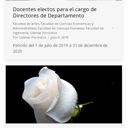
Docentes electos para el cargo de
Directores de Departamento
Facultad de artes
,
Facultad de Ciencias Económicas y
Administrativas
,
Facultad de Ciencias Humanas
,
Facultad de
Ingeniería
,
Udenar Periódico
Por
Udenar Periódico
julio 9, 2019
Periodo del 1 de julio de 2019 a 31 de diciembre de
2020