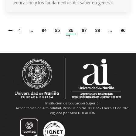
educación y los fundamentos del saber en general
1
…
84
85
86
87
88
…
96
Institución de Educación Superior
Acreditación de Alta calidad, Resolución No. 000022 - Enero 11 de 2023
Vigilada por MINEDUCACIÓN