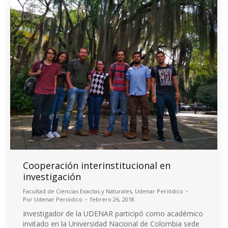
Cooperación interinstitucional en
investigación
Facultad de Ciencias Exactas y Naturales
,
Udenar Periódico
Por
Udenar Periódico
febrero 26, 2018
Investigador de la UDENAR participó como académico
invitado en la Universidad Nacional de Colombia sede