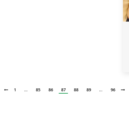
1
…
85
86
87
88
89
…
96
Institución de Educación Superior
Acreditación de Alta calidad, Resolución No. 000022 - Enero 11 de 2023
Vigilada por MINEDUCACIÓN