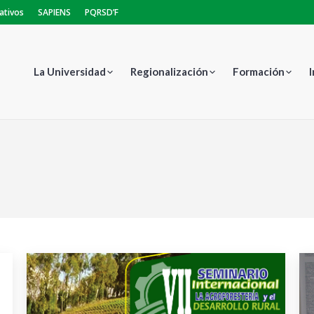
ativos
SAPIENS
PQRSD’F
La Universidad
Regionalización
Formación
Estás aquí: